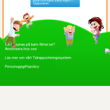
Sune Och Hans Värld volym 1
Tjejtjusaren
Vill du synas på barn-filmer.se?
Annonsera hos oss
Läs mer om vårt Tidrapporteringssystem
Personuppgiftspolicy