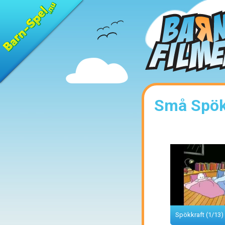
Små Spö
Spökkraft (1/13)