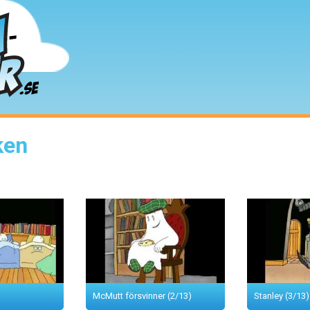
ken
Startsidan
Senast tillagda
Topplistan
McMutt försvinner (2/13)
Stanley (3/13)