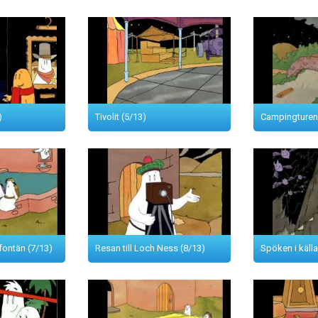
)
Tivolit (5/13)
Campingturen 
fontän (7/13)
Resan till Loch Ness (8/13)
Spöken i källa