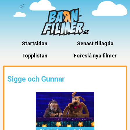
Startsidan
Senast tillagda
Topplistan
Föreslå nya filmer
Sigge och Gunnar