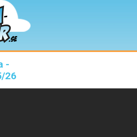
a -
Startsidan
Senast tillagda
Topplistan
5/26