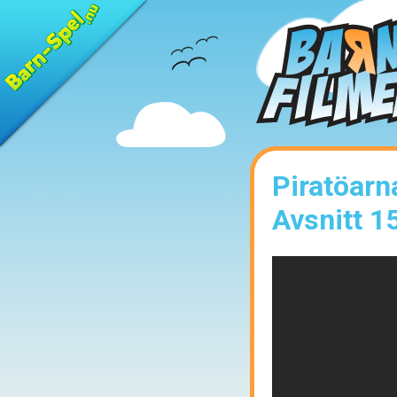
Piratöarn
Avsnitt 1