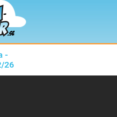
a -
Startsidan
Senast tillagda
Topplistan
2/26