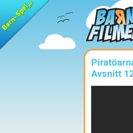
Piratöarn
Avsnitt 1