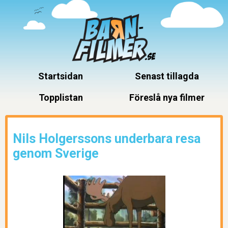
Startsidan
Senast tillagda
Topplistan
Föreslå nya filmer
Nils Holgerssons underbara resa
genom Sverige