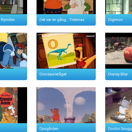
.. Rymden
Det var en gång... Tidernas
Digimon
Äventyr
Dinosaurietåget
Disney Bilar
Djurgården
Doctor Snugg