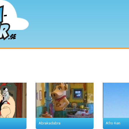
Startsidan
Senast tillagda
Topplistan
Abrakadabra
Afro Ken