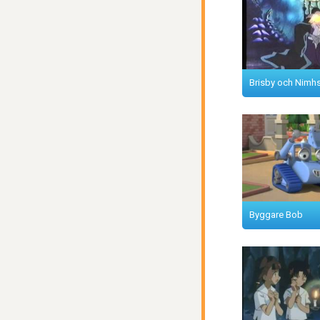
Brisby och Nimhs
Byggare Bob