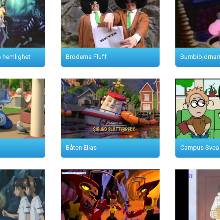
 hemlighet
Bröderna Fluff
Bumbibjörnar
Båten Elias
Campus Svea