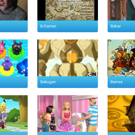
B-Daman
Babar
Bakugan
Bamse