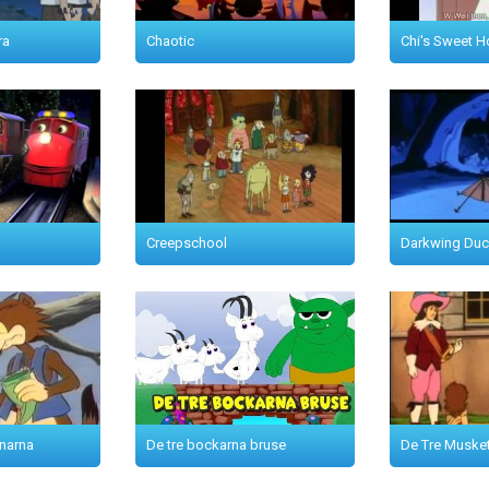
ra
Chaotic
Chi's Sweet 
Creepschool
Darkwing Duc
narna
De tre bockarna bruse
De Tre Muske