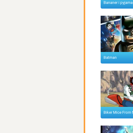
Bananer i pyjama
Batman
Biker Mice From