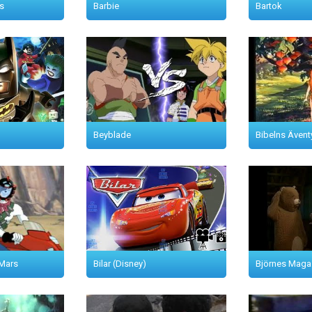
s
Barbie
Bartok
Beyblade
Bibelns Ävent
 Mars
Bilar (Disney)
Björnes Maga