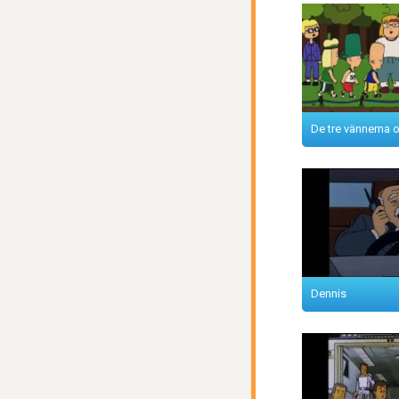
De tre vännerna o
Dennis