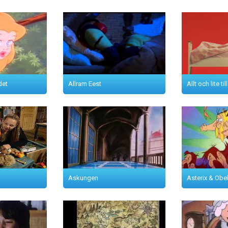
det
Allram Eest
Allt och lite till
Askungen
Asterix & Obel