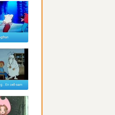
ngfrun
g... En cell-sam