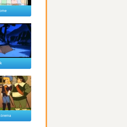
Home
k
törerna