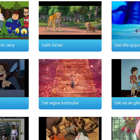
ch Jerry
Delhi Safari
Den lilla sjöju
Det regnar köttbullar
Det var en gån
historia