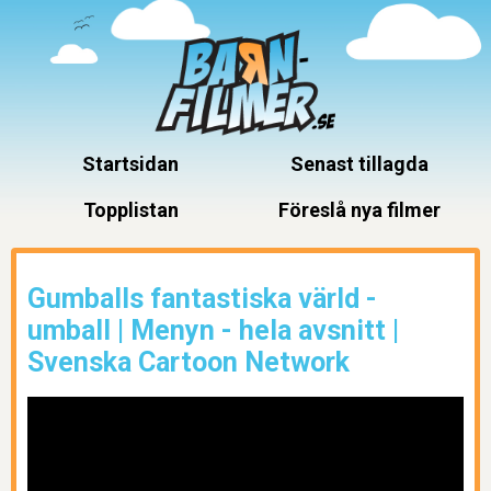
Startsidan
Senast tillagda
Topplistan
Föreslå nya filmer
Gumballs fantastiska värld -
umball | Menyn - hela avsnitt |
Svenska Cartoon Network