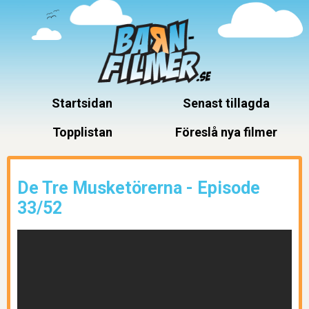
Startsidan
Senast tillagda
Topplistan
Föreslå nya filmer
De Tre Musketörerna - Episode
33/52