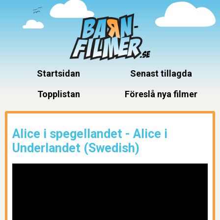
Startsidan
Senast tillagda
Topplistan
Föreslå nya filmer
Alice i spegellandet - Alice i
Underlandet (Swedish)